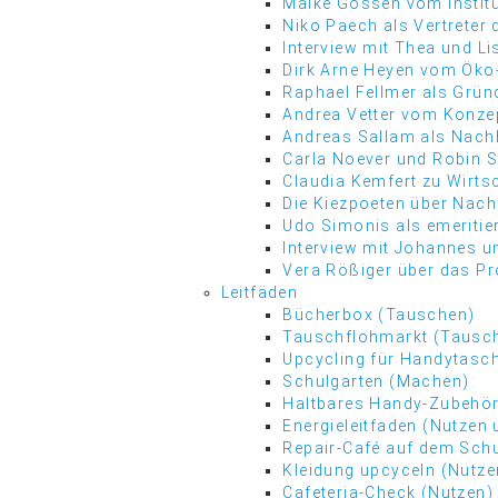
Maike Gossen vom Instit
Niko Paech als Vertrete
Interview mit Thea und L
Dirk Arne Heyen vom Öko-I
Raphael Fellmer als Gründ
Andrea Vetter vom Konz
Andreas Sallam als Nachh
Carla Noever und Robin 
Claudia Kemfert zu Wirt
Die Kiezpoeten über Nach
Udo Simonis als emeritier
Interview mit Johannes u
Vera Rößiger über das Pr
Leitfäden
Bücherbox (Tauschen)
Tauschflohmarkt (Tausc
Upcycling für Handytasc
Schulgarten (Machen)
Haltbares Handy-Zubehö
Energieleitfaden (Nutzen
Repair-Café auf dem Sch
Kleidung upcyceln (Nutz
Cafeteria-Check (Nutzen)