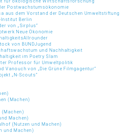
ut für ökologische Wirtschaftsforschung
r der Postwachstumsökonomie
isa aus dem Vorstand der Deutschen Umweltstiftung
nstitut Berlin
er von „Sirplus“
eptwerk Neue Ökonomie
altigkeitsAllrounder
Stock von BUNDJugend
schaftswachstum und Nachhaltigkeit
haltigkeit im Poetry Slam
ter Professor für Umweltpolitik
nd Vanouch von „Die Grüne Filmgagentur“
ojekt „N-Scouts“
hen)
hen (Machen)
r (Machen)
 und Machen)
ulhof (Nutzen und Machen)
en und Machen)